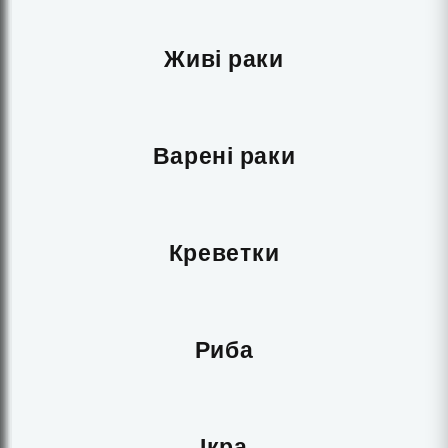
Живі раки
Варені раки
Креветки
Риба
Ікра