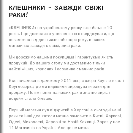
КЛЕШНЯКИ - ЗАВЖДИ СВІЖІ
РАКИ!
«КЛЕШНЯКИ» на українському ринку вже більше 10
років. І це дозволяє з упевненістю стверджувати, що
незалежно від дня тижня або пори року, в наших
магазинах завжди є свіжі, живі раки.
Ми дорожимо нашими покупцями і гарантуємо якість
продукції. До вашого столу ми доставимо тільки
найсвіжіших, корисних і особливо смачних раків.
Все почалося в далекому 2011 році з озера Кругле в селі
Круглозерка, де ми вирішили вирощувати раки для
продажу. Потім попит на наших раків значно виріс і
водойм стало більше.
Перший магазин був відкритий в Херсоні а сьогодні наші
раки та інші делікатеси можна замовити в Києві, Харкові,
Одесі, Миколаєві, Херсоні та Новій Каховці. Зараз у нас
11 Магазинів по Україні. Але це не межа.