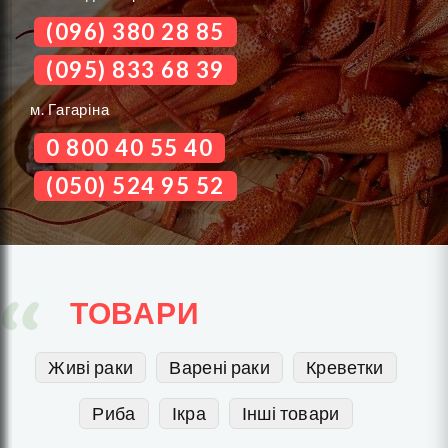
(096) 380 28 85‬
(095) 833 68 39
м. Гагаріна
0 800 40 55 40
(050) 524 95 52
ТОВАРИ
Живі раки
Варені раки
Креветки
Риба
Ікра
Інші товари